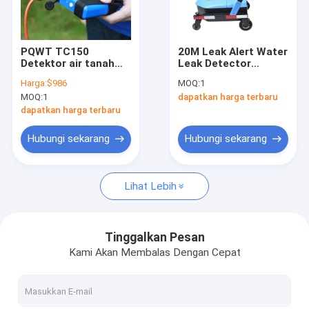
Tur pabrik
Kontrol Kualitas
PQWT TC150
20M Leak Alert Water
Detektor air tanah
Leak Detector
Hubungi kami
150m kedalaman
Trolley PQWT LDC
Harga:
$986
MOQ:
1
layar sentuh LCD
9m Di bawah tanah
MOQ:
1
dapatkan harga terbaru
Berita
dapatkan harga terbaru
Kasus-kasus
Hubungi sekarang
Hubungi sekarang
Lihat Lebih
Detektor Kebocoran Pipa Air
Detektor Air PQWT
Tinggalkan Pesan
Kami Akan Membalas Dengan Cepat
Monitor kebocoran jaringan pipa
Peralatan Eksplorasi Geologi