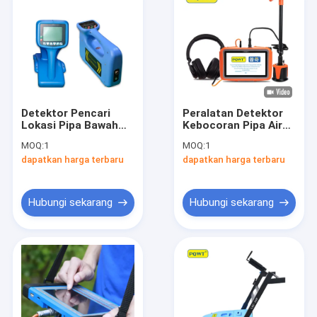
Detektor Pencari
Peralatan Detektor
Lokasi Pipa Bawah
Kebocoran Pipa Air
Tanah 8M Kedalaman
Oranye Bawah Tanah
MOQ:
1
MOQ:
1
Cerdas PQWT GX900
5m PQWT L2000
dapatkan harga terbaru
dapatkan harga terbaru
Hubungi sekarang
Hubungi sekarang
Rumah
Produk
Tentang kami