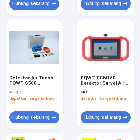
Hubungi sekarang
Hubungi sekarang
Detektor Air Tanah
PQWT-TCM150
PQWT S500
Detektor Survei Air
Kedalaman 500m
Geofisika dengan
MOQ:
1
MOQ:
1
Layar Sentuh LCD
Jangkauan Pencarian
dapatkan harga terbaru
dapatkan harga terbaru
Permukaan 1500m 33
Frekuensi dan
Baterai Litium Terisi
Ulang
Hubungi sekarang
Hubungi sekarang