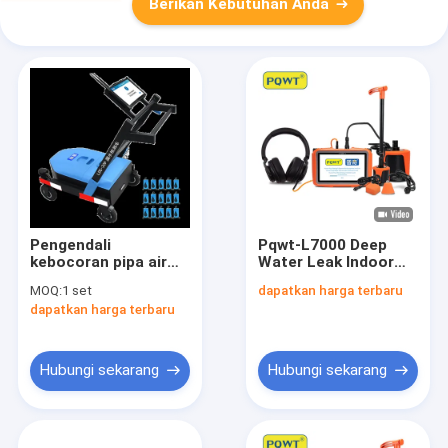
Berikan Kebutuhan Anda
Pengendali
Pqwt-L7000 Deep
kebocoran pipa air
Water Leak Indoor
bawah tanah LDC
Outdoor
MOQ:
1 set
dapatkan harga terbaru
15M 9m
Underground Broken
dapatkan harga terbaru
Pipeline Water Leak
Detector untuk
kedalaman 5m
Hubungi sekarang
Hubungi sekarang