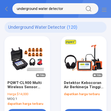
Underground Water Detector
(120)
PQWT-CL900 Multi
Detektor Kebocoran
Wireless Sensor
Air Berkinerja Tinggi
Detektor Kebocoran
Instrumen Deteksi
Harga:
$14,000
dapatkan harga terbaru
Air untuk pipa bawah
Kebocoran Pipa
MOQ:
1
tanah
bawah tanah
dapatkan harga terbaru