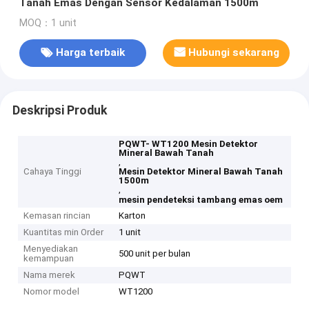
Tanah Emas Dengan Sensor Kedalaman 1500m
MOQ：1 unit
Harga terbaik
Hubungi sekarang
Deskripsi Produk
PQWT- WT1200 Mesin Detektor
Mineral Bawah Tanah
,
Cahaya Tinggi
Mesin Detektor Mineral Bawah Tanah
1500m
,
mesin pendeteksi tambang emas oem
Kemasan rincian
Karton
Kuantitas min Order
1 unit
Menyediakan
500 unit per bulan
kemampuan
Nama merek
PQWT
Nomor model
WT1200