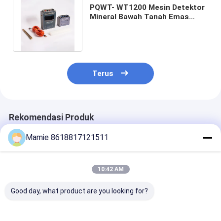
PQWT- WT1200 Mesin Detektor
Mineral Bawah Tanah Emas
Dengan Sensor Kedalaman
1500m
Terus
Rekomendasi Produk
Mamie 8618817121511
10:42 AM
Good day, what product are you looking for?
Detektor Air Bawah
PQWT S500 Detektor
PQWT-S150 de