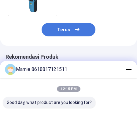
Pemindai DryWall Stud
Terus
Rekomendasi Produk
Mamie 8618817121511
12:15 PM
Good day, what product are you looking for?
PQWT GX700
PQWT GX800
PQWT-GX900
Pencari Pipa Bawah
Pencari Pipa Bawah
Tekanan Wirel
Tanah Pipa Detektor
Tanah RF Detektor
Underground P
Kebocoran Pipa
Kesalahan Kawat
Locator Cable
Terkubur
Bawah Tanah
Locating Devi
Harga terbaik
Harga terbaik
Harga terb