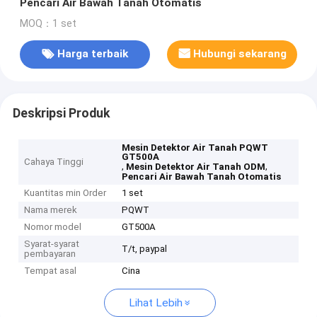
Pencari Air Bawah Tanah Otomatis
MOQ：1 set
Harga terbaik
Hubungi sekarang
Deskripsi Produk
Mesin Detektor Air Tanah PQWT
GT500A
Cahaya Tinggi
,
,
Mesin Detektor Air Tanah ODM
Pencari Air Bawah Tanah Otomatis
Kuantitas min Order
1 set
Nama merek
PQWT
Nomor model
GT500A
Syarat-syarat
T/t, paypal
pembayaran
Tempat asal
Cina
Lihat Lebih