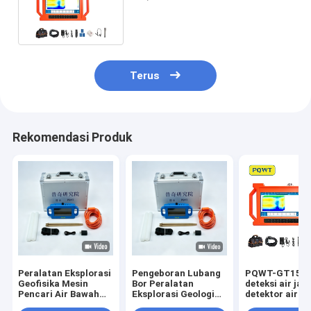
Air Bawah Tanah Otomatis
Terus
Rekomendasi Produk
Peralatan Eksplorasi
Pengeboran Lubang
PQWT-GT1500
Geofisika Mesin
Bor Peralatan
deteksi air jar
Pencari Air Bawah
Eksplorasi Geologi
detektor air b
Tanah PQWT S500
Detektor Air 500m
tanah dalam m