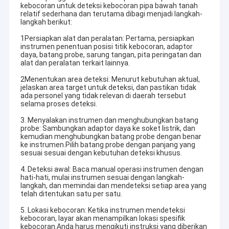
kebocoran untuk deteksi kebocoran pipa bawah tanah
relatif sederhana dan terutama dibagi menjadi langkah-
langkah berikut:
1Persiapkan alat dan peralatan: Pertama, persiapkan
instrumen penentuan posisi titik kebocoran, adaptor
daya, batang probe, sarung tangan, pita peringatan dan
alat dan peralatan terkait lainnya.
2Menentukan area deteksi: Menurut kebutuhan aktual,
jelaskan area target untuk deteksi, dan pastikan tidak
ada personel yang tidak relevan di daerah tersebut
selama proses deteksi.
3. Menyalakan instrumen dan menghubungkan batang
probe: Sambungkan adaptor daya ke soket listrik, dan
kemudian menghubungkan batang probe dengan benar
ke instrumen.Pilih batang probe dengan panjang yang
sesuai sesuai dengan kebutuhan deteksi khusus.
4. Deteksi awal: Baca manual operasi instrumen dengan
Rumah
hati-hati, mulai instrumen sesuai dengan langkah-
PQWT adalah sebuah lembaga penelitian yang mengkhususkan
langkah, dan memindai dan mendeteksi setiap area yang
diri dalam penelitian dan pengembangan detektor kebocoran air
Produk
telah ditentukan satu per satu.
dan peralatan eksplorasi geologi
5. Lokasi kebocoran: Ketika instrumen mendeteksi
Tentang kami
kebocoran, layar akan menampilkan lokasi spesifik
Hunan Puqi Geologic Exploration Equipment Institute dan Hunan
kebocoran.Anda harus mengikuti instruksi yang diberikan
Puqi Water Environment Research Institute didirikan pada Mei