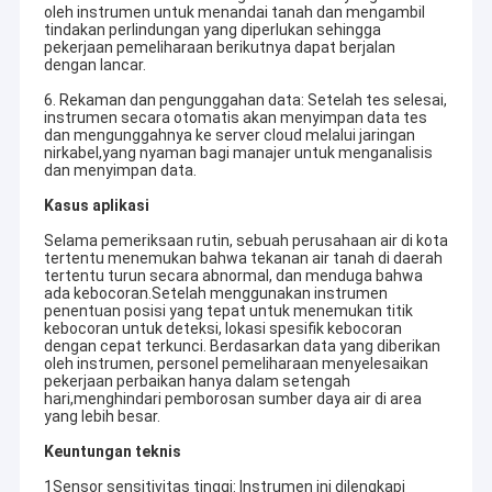
oleh instrumen untuk menandai tanah dan mengambil
2006; Institut Puqi terutama terlibat dalam penelitian dan
Tur pabrik
tindakan perlindungan yang diperlukan sehingga
pengembangan di bidang berikut: eksplorasi geofisika,
pekerjaan pemeliharaan berikutnya dapat berjalan
pengurangan kehilangan jaringan pipa, pencegahan dan mitigasi
dengan lancar.
Kontrol Kualitas
bencana, peringatan gempa bumi, komunikasi penetrasi tanah,
pipa pintar, dan pencarian kehidupan.
6. Rekaman dan pengunggahan data: Setelah tes selesai,
instrumen secara otomatis akan menyimpan data tes
Hubungi kami
dan mengunggahnya ke server cloud melalui jaringan
Dalam beberapa tahun terakhir, total ratusan juta yuan telah
nirkabel,yang nyaman bagi manajer untuk menganalisis
diinvestasikan dalam penelitian dan pengembangan proyek
Berita
dan menyimpan data.
penelitian ilmiah dan pembangunan tim talenta. Berpegang
pada tujuan strategis "menghidupkan kembali sains dan
Kasus aplikasi
Kasus-kasus
teknologi serta memperkuat talenta", Institut Puqi bekerja
sama dan menjalin hubungan kerja sama jangka panjang dengan
Selama pemeriksaan rutin, sebuah perusahaan air di kota
banyak lembaga penelitian ilmiah nasional, perguruan tinggi dan
tertentu menemukan bahwa tekanan air tanah di daerah
tertentu turun secara abnormal, dan menduga bahwa
universitas, dan melakukan sejumlah proyek penelitian ilmiah
ada kebocoran.Setelah menggunakan instrumen
nasional. Institut Puqi bersama-sama mendirikan "Basis Litbang
penentuan posisi yang tepat untuk menemukan titik
Detektor Kebocoran Pipa Air
Khusus Air Nasional Rencana Lima Tahun ke-13" dengan Institut
kebocoran untuk deteksi, lokasi spesifik kebocoran
Teknologi Harbin;
dengan cepat terkunci. Berdasarkan data yang diberikan
Detektor Air PQWT
oleh instrumen, personel pemeliharaan menyelesaikan
Pada tahun 2016, Puqi terdaftar dalam daftar merek CCTV.
pekerjaan perbaikan hanya dalam setengah
Pada tahun 2017, Dana Inovasi Industri-Universitas-Penelitian
hari,menghindari pemborosan sumber daya air di area
Monitor kebocoran jaringan pipa
Puqi didirikan. Produk Puqi telah diekspor ke 154 negara. Pada
yang lebih besar.
tahun 2019, Puqi memenangkan hadiah kedua Penghargaan
Keuntungan teknis
Kemajuan Sains dan Teknologi Provinsi Hunan.
Peralatan Eksplorasi Geologi
1Sensor sensitivitas tinggi: Instrumen ini dilengkapi