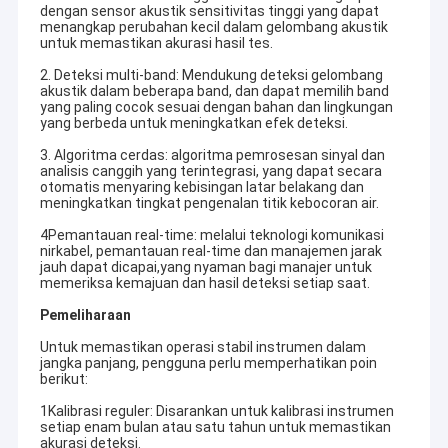
dengan sensor akustik sensitivitas tinggi yang dapat
Detektor Kebocoran Air Pipa
menangkap perubahan kecil dalam gelombang akustik
untuk memastikan akurasi hasil tes.
Detektor Suara Kebocoran Air
2. Deteksi multi-band: Mendukung deteksi gelombang
akustik dalam beberapa band, dan dapat memilih band
Detektor Kebocoran Pipa Air Ultrasonik
yang paling cocok sesuai dengan bahan dan lingkungan
yang berbeda untuk meningkatkan efek deteksi.
detektor kebocoran air bawah tanah
3. Algoritma cerdas: algoritma pemrosesan sinyal dan
analisis canggih yang terintegrasi, yang dapat secara
otomatis menyaring kebisingan latar belakang dan
Pencari Pipa Bawah Tanah
meningkatkan tingkat pengenalan titik kebocoran air.
Detektor penyumbatan pipa
4Pemantauan real-time: melalui teknologi komunikasi
nirkabel, pemantauan real-time dan manajemen jarak
jauh dapat dicapai,yang nyaman bagi manajer untuk
Mesin Deteksi Air
memeriksa kemajuan dan hasil deteksi setiap saat.
Pemeliharaan
Untuk memastikan operasi stabil instrumen dalam
jangka panjang, pengguna perlu memperhatikan poin
berikut:
1Kalibrasi reguler: Disarankan untuk kalibrasi instrumen
setiap enam bulan atau satu tahun untuk memastikan
akurasi deteksi.